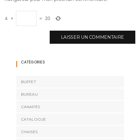
4
×
=
20
CATÉGORIES
BUFFET
BUREAU
CANAPÉS
CATALOGUE
CHAISES