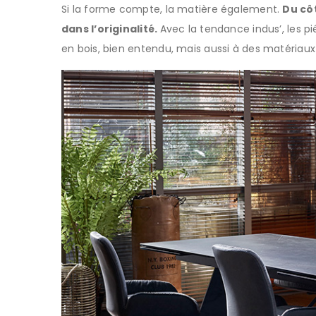
Si la forme compte, la matière également.
Du cô
dans l’originalité.
Avec la tendance indus’, les p
en bois, bien entendu, mais aussi à des matéria