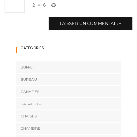
−
2
=
6
CATÉGORIES
BUFFET
BUREAU
CANAPÉS
CATALOGUE
CHAISES
CHAMBRE