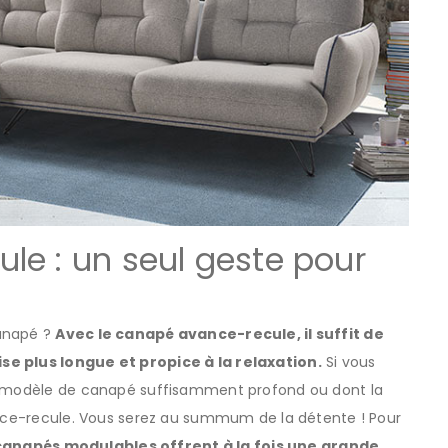
le : un seul geste pour
canapé ?
Avec le canapé avance-recule, il suffit de
se plus longue et propice à la relaxation.
Si vous
un modèle de canapé suffisamment profond ou dont la
vance-recule. Vous serez au summum de la détente ! Pour
canapés modulables offrent à la fois une grande