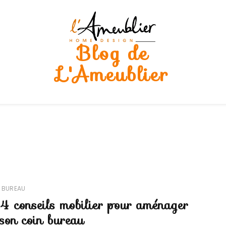
Blog de
L'Ameublier
e
BUREAU
4 conseils mobilier pour aménager
son coin bureau