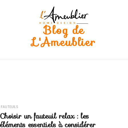
Blog de
L'Ameublier
FAUTEUILS
Choisir un fauteuil relax : les
éléments essentiels à considérer