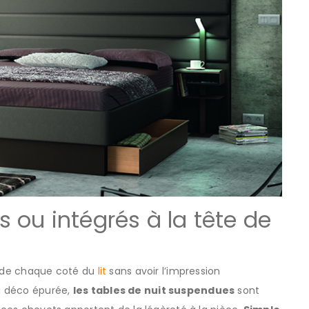
ou intégrés à la tête de
et de chaque coté du
lit
sans avoir l’impression
a déco épurée,
les tables de nuit suspendues
sont