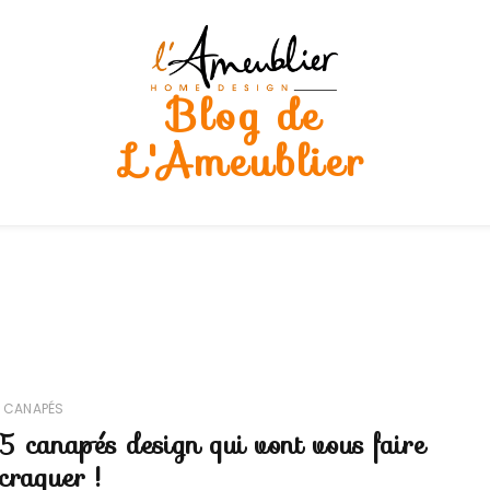
Blog de
L'Ameublier
CANAPÉS
5 canapés design qui vont vous faire
craquer !