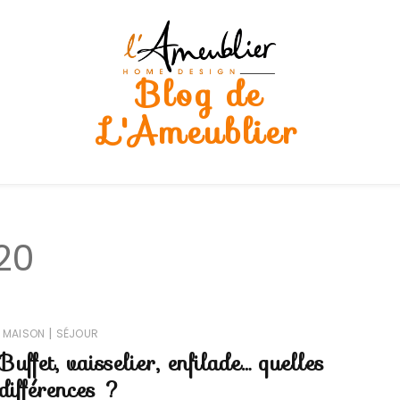
Blog de
L'Ameublier
020
|
MAISON
SÉJOUR
Buffet, vaisselier, enfilade… quelles
différences ?