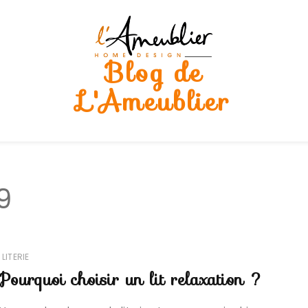
Blog de
L'Ameublier
9
LITERIE
Pourquoi choisir un lit relaxation ?