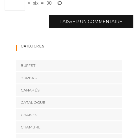
×
six
=
30
CATÉGORIES
BUFFET
BUREAU
CANAPÉS
CATALOGUE
CHAISES
CHAMBRE